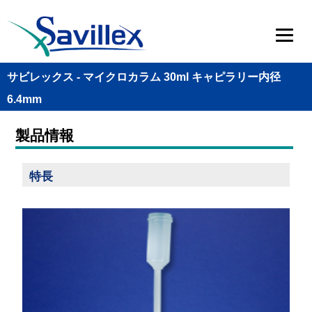
サビレックス - マイクロカラム 30ml キャピラリー内径
6.4mm
製品情報
特長