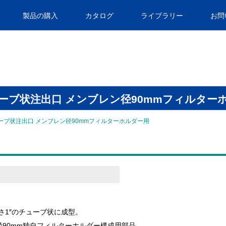
製品の購入
カタログ
ライブラリー
お問
″チューブ状注出口 メンブレン径90mmフィルター
チューブ状注出口 メンブレン径90mmフィルターホルダー用
×長さ1″のチューブ状に成型。
径90mm独自フィルターホルダー構成用部品。