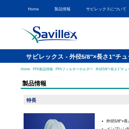
Home
製品情報
サビレックスについて
サビレックス - 外径5/8″×長さ1
Home
PFA製品情報
PFAフィルターホルダー
外径5/8″×長さ1″
製品情報
特長
外径5/8″
メンブレン