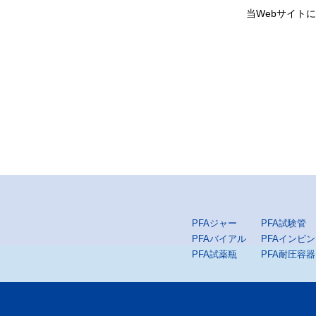
当Webサイト
PFAジャー
PFA試験管
PFAバイアル
PFAインピ
PFA試薬瓶
PFA耐圧容器