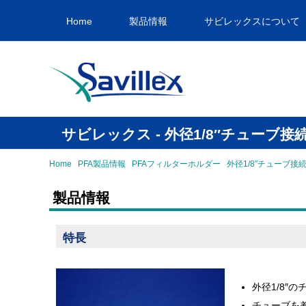
Home
製品情報
サビレックスについて
サビレックス - 外径1/8″チューブ
Home
PFA製品情報
PFAフィルターホルダー
外径1/8″チューブ接
製品情報
特長
外径1/8″
チューブを