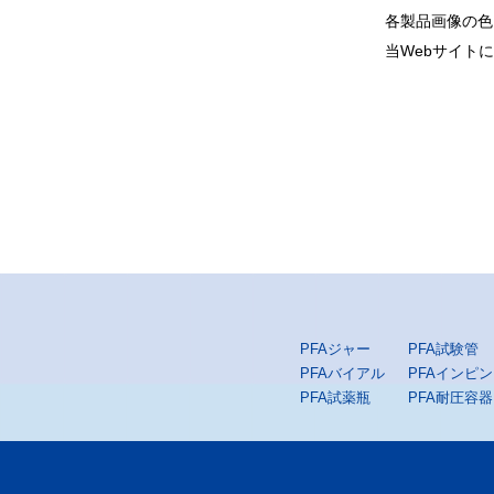
各製品画像の色
当Webサイト
PFAジャー
PFA試験管
PFAバイアル
PFAインピ
PFA試薬瓶
PFA耐圧容器