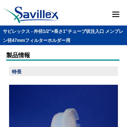
サビレックス - 外径1/2″×長さ1″チューブ状注入口 メンブレ
ン径47mmフィルターホルダー用
製品情報
特長