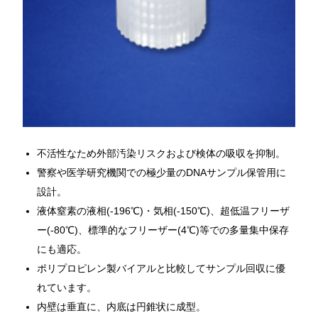
不活性なため外部汚染リスクおよび検体の吸収を抑制。
警察や医学研究機関での極少量のDNAサンプル保管用に
設計。
液体窒素の液相(-196℃)・気相(-150℃)、超低温フリーザ
ー(-80℃)、標準的なフリーザー(4℃)等での多量集中保存
にも適応。
ポリプロピレン製バイアルと比較してサンプル回収に優
れています。
内壁は垂直に、内底は円錐状に成型。