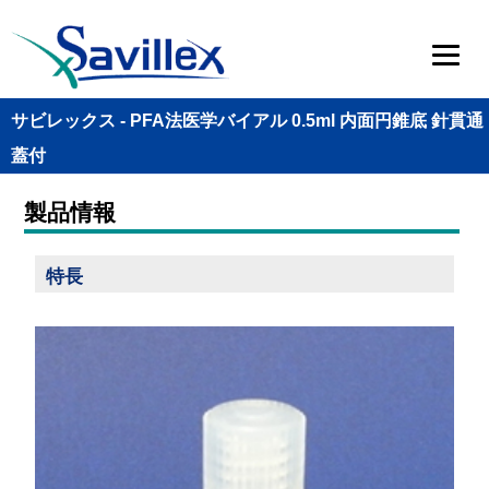
サビレックス - PFA法医学バイアル 0.5ml 内面円錐底 針貫通
蓋付
製品情報
特長