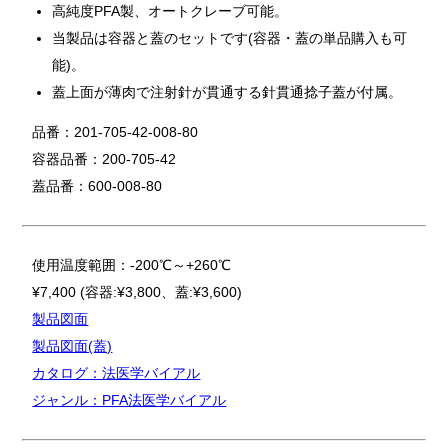
高純度PFA製、オートクレーブ可能。
当製品は容器と蓋のセットです(容器・蓋の単品購入も可
能)。
蓋上面が薄肉で注射針が貫通する針貫通捻子蓋が付属。
品番：201-705-42-008-80
容器品番：200-705-42
蓋品番：600-008-80
使用温度範囲：-200℃～+260℃
¥7,400 (容器:¥3,800、蓋:¥3,600)
製品図面
製品図面(蓋)
カタログ：法医学バイアル
ジャンル：PFA法医学バイアル