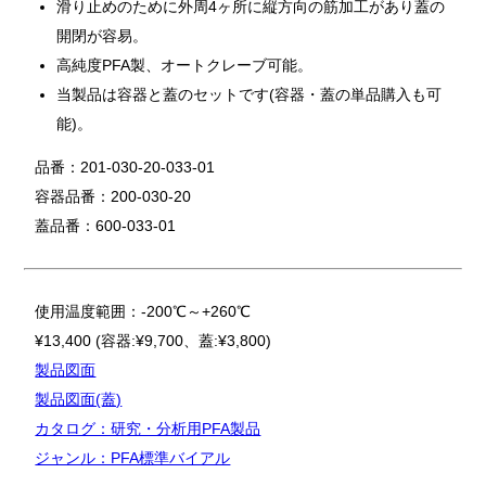
滑り止めのために外周4ヶ所に縦方向の筋加工があり蓋の
開閉が容易。
高純度PFA製、オートクレーブ可能。
当製品は容器と蓋のセットです(容器・蓋の単品購入も可
能)。
品番：201-030-20-033-01
容器品番：200-030-20
蓋品番：600-033-01
使用温度範囲：-200℃～+260℃
¥13,400 (容器:¥9,700、蓋:¥3,800)
製品図面
製品図面(蓋)
カタログ：研究・分析用PFA製品
ジャンル：PFA標準バイアル