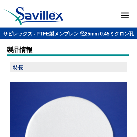
サビレックス - PTFE製メンブレン 径25mm 0.45ミクロン孔
製品情報
特長