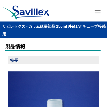
サビレックス - カラム延長部品 150ml 外径1/8″チューブ接続
用
製品情報
特長