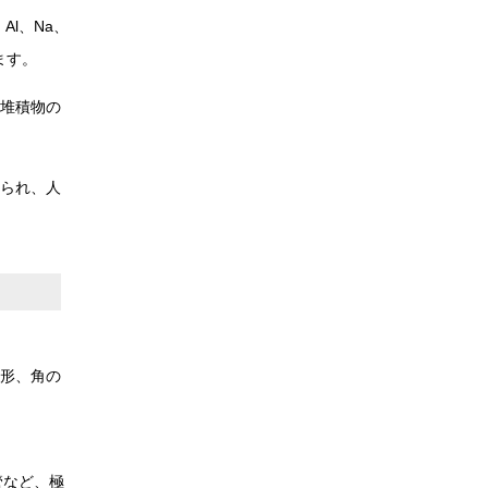
Al、Na、
ます。
洋堆積物の
得られ、人
形、角の
管など、極