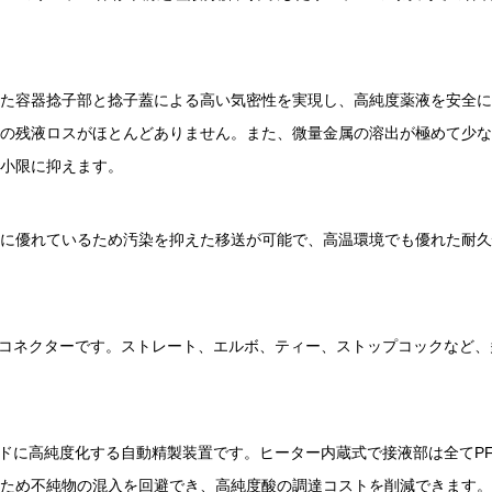
た容器捻子部と捻子蓋による高い気密性を実現し、高純度薬液を安全に
の残液ロスがほとんどありません。また、微量金属の溶出が極めて少な
小限に抑えます。
に優れているため汚染を抑えた移送が可能で、高温環境でも優れた耐久
度コネクターです。ストレート、エルボ、ティー、ストップコックなど、
レードに高純度化する自動精製装置です。ヒーター内蔵式で接液部は全てP
ため不純物の混入を回避でき、高純度酸の調達コストを削減できます。