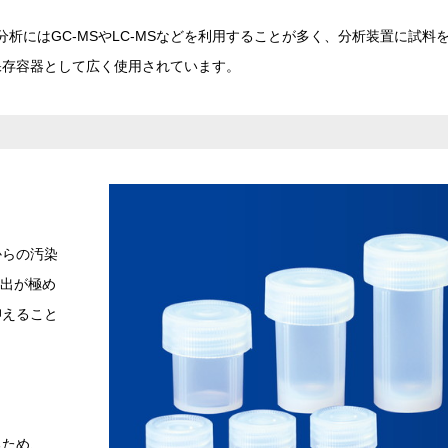
分析にはGC-MSやLC-MSなどを利用することが多く、分析装置に試料
保存容器として広く使用されています。
からの汚染
溶出が極め
抑えること
るため、