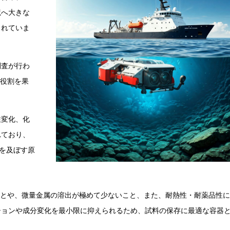
境へ大きな
られていま
調査が行わ
な役割を果
性変化、化
れており、
響を及ぼす原
ことや、微量金属の溶出が極めて少ないこと、また、耐熱性・耐薬品性
ションや成分変化を最小限に抑えられるため、試料の保存に最適な容器