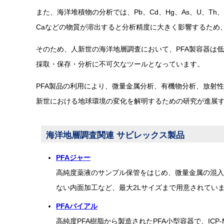
また、海洋堆積物の分析では、Pb、Cd、Hg、As、U、Th、
Caなどの物質が溶出すると分析精度に大きく影響するため
そのため、人新世の海洋地層調査において、PFA製容器は
採取・保存・分析に不可欠なツールとなっています。
PFA製品の利用により、微量金属分析、有機物分析、放射
新世における地球環境の変化を解明するための研究が進展
海洋地層調査関連 サビレックス製品
PFAジャー
高純度薬液のサンプル保管をはじめ、微量金属の混入
ない内面加工など、最大2Lサイズまで用意されてい
PFAバイアル
高純度PFA樹脂から製造されたPFA小型容器で、I