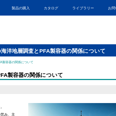
製品の購入
カタログ
ライブラリー
お問
の海洋地層調査とPFA製容器の関係について
FA製容器の関係について
FA製容器の関係について
た。
の営み、主