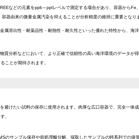
REEなどの元素をppb～pptレベルで測定する場合があり、容器からFe、
、容器由来の微量金属汚染を抑えることが分析精度の維持に重要となり
低金属溶出性・耐薬品性・耐熱性・耐久性といった優れた特性から、海
性物質分析などにおいて、より正確で信頼性の高い海洋環境のデータが
することが期待されます。
を避けたい試料の保存に使用されます。肉厚な広口容器で、完全一体成
ます。
CP-MSのサンプル保存や前処理酸分解、採取したサンプルの時系列での保