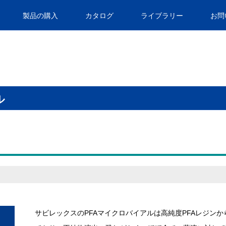
製品の購入
カタログ
ライブラリー
お問
ル
サビレックスのPFAマイクロバイアルは高純度PFAレジンか