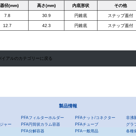
器径(mm)
高さ(mm)
内底形状
その他
7.8
30.9
円錐底
スナップ蓋付
12.7
42.3
円錐底
スナップ蓋付
Aバイアルのカテゴリーに戻る
製品情報
PFAフィルターホルダー
PFAナット/コネクター
非沸
ンジャー
PFA円筒状カラム容器
PFAチューブ
グラ
PFA分解容器
PFA一般用品
各種