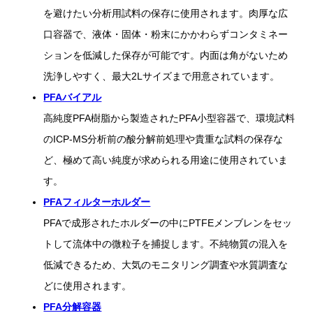
を避けたい分析用試料の保存に使用されます。肉厚な広
口容器で、液体・固体・粉末にかかわらずコンタミネー
ションを低減した保存が可能です。内面は角がないため
洗浄しやすく、最大2Lサイズまで用意されています。
PFAバイアル
高純度PFA樹脂から製造されたPFA小型容器で、環境試料
のICP-MS分析前の酸分解前処理や貴重な試料の保存な
ど、極めて高い純度が求められる用途に使用されていま
す。
PFAフィルターホルダー
PFAで成形されたホルダーの中にPTFEメンブレンをセッ
トして流体中の微粒子を捕捉します。不純物質の混入を
低減できるため、大気のモニタリング調査や水質調査な
どに使用されます。
PFA分解容器