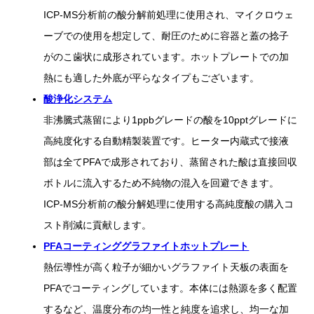
ICP-MS分析前の酸分解前処理に使用され、マイクロウェ
ーブでの使用を想定して、耐圧のために容器と蓋の捻子
がのこ歯状に成形されています。ホットプレートでの加
熱にも適した外底が平らなタイプもございます。
酸浄化システム
非沸騰式蒸留により1ppbグレードの酸を10pptグレードに
高純度化する自動精製装置です。ヒーター内蔵式で接液
部は全てPFAで成形されており、蒸留された酸は直接回収
ボトルに流入するため不純物の混入を回避できます。
ICP-MS分析前の酸分解処理に使用する高純度酸の購入コ
スト削減に貢献します。
PFAコーティンググラファイトホットプレート
熱伝導性が高く粒子が細かいグラファイト天板の表面を
PFAでコーティングしています。本体には熱源を多く配置
するなど、温度分布の均一性と純度を追求し、均一な加