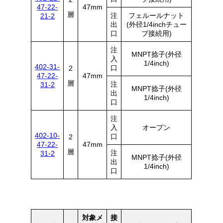
47-22-
47mm
層
注
フェルールナット
21-2
出
(外径1/4inchチュー
口
ブ接続用)
注
MNPT捻子(外径
入
1/4inch)
402-31-
口
2
47-22-
47mm
層
注
31-2
MNPT捻子(外径
出
1/4inch)
口
注
入
オープン
402-10-
口
2
47-22-
47mm
層
注
31-2
MNPT捻子(外径
出
1/4inch)
口
対象メ
接