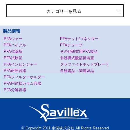
カテゴリーを見る
製品情報
PFAジャー
PFAナット/コネクター
PFAバイアル
PFAチューブ
PFA試薬瓶
その他研究用PFA製品
PFA試験管
非沸騰式酸蒸留装置
PFAインピンジャー
グラファイトホットプレート
PFA耐圧容器
各種備品・関連製品
PFAフィルターホルダー
PFA円筒状カラム容器
PFA分解容器
© Copyright 2011 東栄株式会社 All Rights Reserved