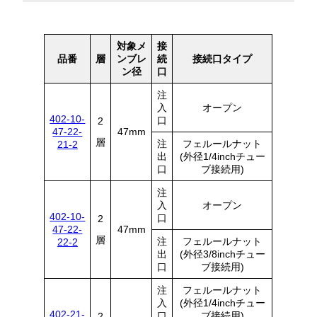
対象メ
接
品番
層
ンブレ
続
接続口タイプ
ン径
口
注
入
オープン
402-10-
口
2
47-22-
47mm
層
注
フェルールナット
21-2
出
(外径1/4inchチュー
口
ブ接続用)
注
入
オープン
402-10-
口
2
47-22-
47mm
層
注
フェルールナット
22-2
出
(外径3/8inchチュー
口
ブ接続用)
注
フェルールナット
入
(外径1/4inchチュー
402-21-
口
ブ接続用)
2