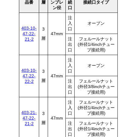
品番
層
ンブレ
続
接続口タイプ
ン径
口
注
入
オープン
403-10-
口
3
47-22-
47mm
層
注
フェルールナット
21-2
出
(外径1/4inchチュー
口
ブ接続用)
注
入
オープン
403-10-
口
3
47-22-
47mm
層
注
フェルールナット
22-2
出
(外径3/8inchチュー
口
ブ接続用)
注
フェルールナット
入
(外径1/4inchチュー
403-21-
口
ブ接続用)
3
47-22-
47mm
層
注
フェルールナット
21-2
出
(外径1/4inchチュー
口
ブ接続用)