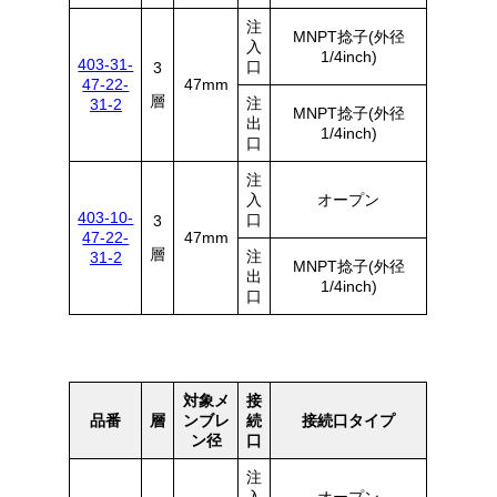
注
MNPT捻子(外径
入
1/4inch)
403-31-
口
3
47-22-
47mm
層
注
31-2
MNPT捻子(外径
出
1/4inch)
口
注
入
オープン
403-10-
口
3
47-22-
47mm
層
注
31-2
MNPT捻子(外径
出
1/4inch)
口
対象メ
接
品番
層
ンブレ
続
接続口タイプ
ン径
口
注
入
オープン