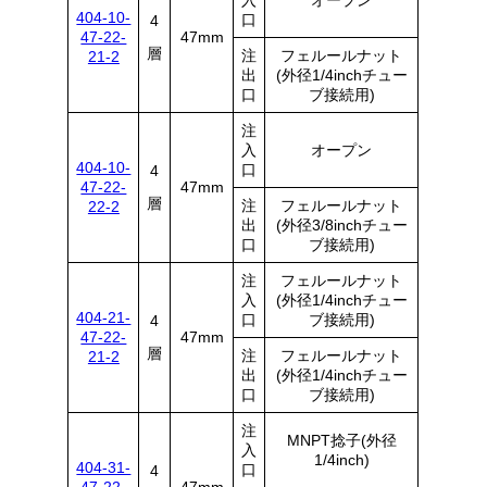
404-10-
口
4
47-22-
47mm
層
注
フェルールナット
21-2
出
(外径1/4inchチュー
口
ブ接続用)
注
入
オープン
404-10-
口
4
47-22-
47mm
層
注
フェルールナット
22-2
出
(外径3/8inchチュー
口
ブ接続用)
注
フェルールナット
入
(外径1/4inchチュー
404-21-
口
ブ接続用)
4
47-22-
47mm
層
注
フェルールナット
21-2
出
(外径1/4inchチュー
口
ブ接続用)
注
MNPT捻子(外径
入
1/4inch)
404-31-
口
4
47-22-
47mm