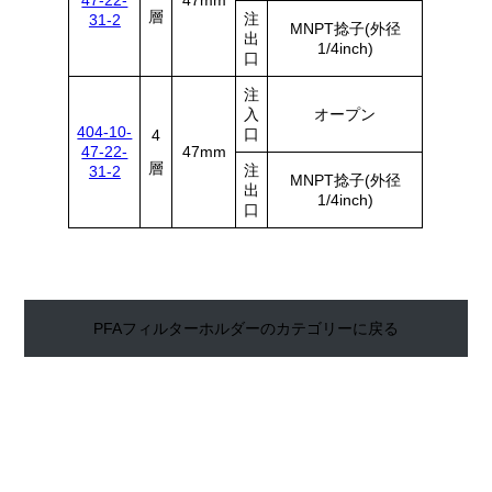
層
注
31-2
MNPT捻子(外径
出
1/4inch)
口
注
入
オープン
404-10-
口
4
47-22-
47mm
層
注
31-2
MNPT捻子(外径
出
1/4inch)
口
PFAフィルターホルダーのカテゴリーに戻る