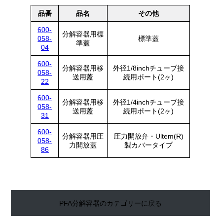
品番
品名
その他
600-
分解容器用標
058-
標準蓋
準蓋
04
600-
分解容器用移
外径1/8inchチューブ接
058-
送用蓋
続用ポート(2ヶ)
22
600-
分解容器用移
外径1/4inchチューブ接
058-
送用蓋
続用ポート(2ヶ)
31
600-
分解容器用圧
圧力開放弁・Ultem(R)
058-
力開放蓋
製カバータイプ
86
PFA分解容器のカテゴリーに戻る