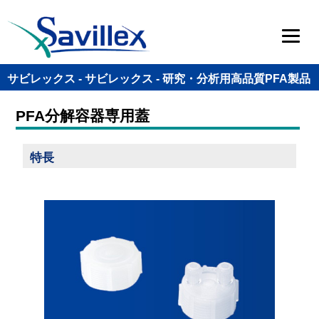
サビレックス - サビレックス - 研究・分析用高品質PFA製品
PFA分解容器専用蓋
特長